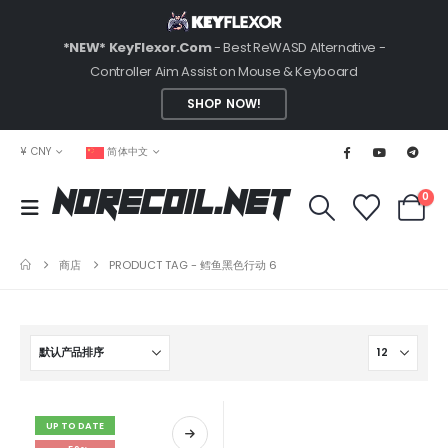
*NEW* KeyFlexor.Com
- Best ReWASD Alternative -
Controller Aim Assist on Mouse & Keyboard
SHOP NOW!
¥ CNY
简体中文
0
NoRecoil.Net
商店
PRODUCT TAG -
鳕鱼黑色行动 6
UP TO DATE