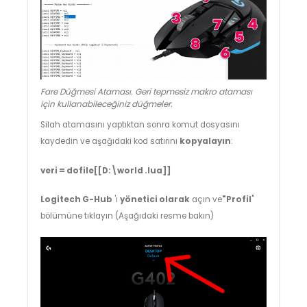
Fare Düğmesi Ataması. Geri tepmesiz makro ataması
için kullanabileceğiniz düğmeler.
Silah atamasını yaptıktan sonra komut dosyasını
kaydedin ve aşağıdaki kod satırını
kopyalayın
:
veri = dofile[[D:\world .lua]]
Logitech G-Hub
'ı
yönetici olarak
açın ve
"Profil
"
bölümüne tıklayın (Aşağıdaki resme bakın)