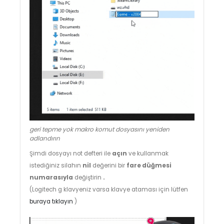
geri tepme yok makro komut dosyasını yeniden
adlandırın
Şimdi dosyayı not defteri ile
açın
ve kullanmak
istediğiniz silahın
nil
değerini bir
fare düğmesi
numarasıyla
değiştirin
.
(Logitech g klavyeniz varsa klavye ataması için lütfen
buraya tıklayın
)