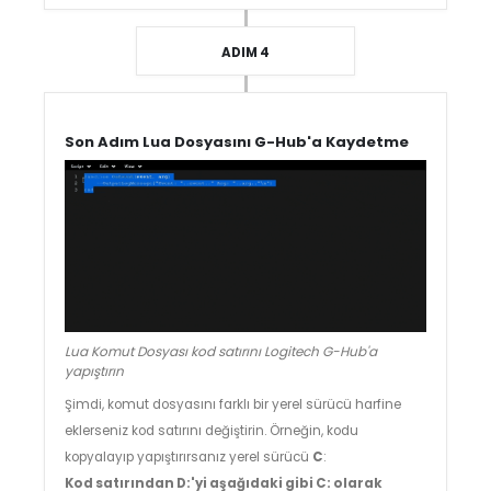
ADIM 4
Son Adım Lua Dosyasını G-Hub'a Kaydetme
Lua Komut Dosyası kod satırını Logitech G-Hub'a
yapıştırın
Şimdi, komut dosyasını farklı bir yerel sürücü harfine
eklerseniz kod satırını değiştirin. Örneğin, kodu
kopyalayıp yapıştırırsanız yerel sürücü
C
:
Kod satırından D:'yi aşağıdaki gibi C: olarak