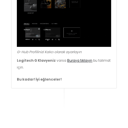
G-Hub Profilinizi Kalıcı olarak ayarlayın
Logitech G Klavyeniz
varsa
Buraya tıklayın
bu talimat
için.
Bu kadar! İyi eğlenceler!