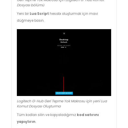
Dosyası bölümü
Yeni bir
Lua Script
hesabı oluşturmak için mavi
düğmeye basın.
Logitech G-Hub Geri Tepme Yok Makrosu için yeni Lua
Komut Dosyası Oluşturma
Tüm kodları silin ve kopyaladığımız
kod satırını
yapıştırın
.