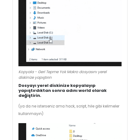
Kopyala - Geri Tepme Yok Makro dosyasını yerel
diskinize yapıştırın
Dosyayı yerel diskinize kopyalayıp
yapıştırdıktan sonra adını world olarak
değiştirin
.
(ya da ne isterseniz ama hack, script, hile gibi kelimeler
kullanmayın)