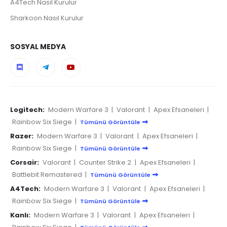
A4Tech Nasıl Kurulur
Sharkoon Nasıl Kurulur
SOSYAL MEDYA
Logitech:
Modern Warfare 3
|
Valorant
|
Apex Efsaneleri
|
Rainbow Six Siege
|
Tümünü Görüntüle
Razer:
Modern Warfare 3
|
Valorant
|
Apex Efsaneleri
|
Rainbow Six Siege
|
Tümünü Görüntüle
Corsair:
Valorant
|
Counter Strike 2
|
Apex Efsaneleri
|
Battlebit Remastered
|
Tümünü Görüntüle
A4Tech:
Modern Warfare 3
|
Valorant
|
Apex Efsaneleri
|
Rainbow Six Siege
|
Tümünü Görüntüle
Kanlı:
Modern Warfare 3
|
Valorant
|
Apex Efsaneleri
|