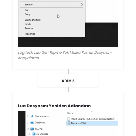
Logitech Lua Geri Tepme Yok Makro Komut Dosyasını
Kopyalama
ADIM 3
Lua Dosyasını Yeniden Adlandırın