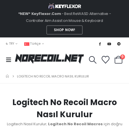
*NEW* KeyFlexor.Com
- Best ReWASD Alternative -
Controller Aim Assist on Mouse & Keyboard
SHOP NOW!
₺ TRY
Türkçe
0
NoRecoil.Net
LOGITECH NO RECOIL MACRO NASIL KURULUR
Logitech No Recoil Macro
Nasıl Kurulur
Logitech Nasıl Kurulur;
Logitech No Recoil Macros
için doğru