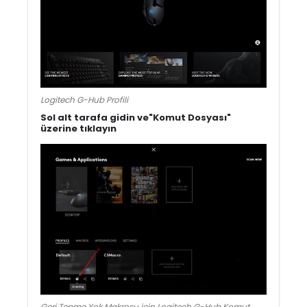
Logitech G-Hub Profili
Sol alt tarafa gidin ve
"
Komut Dosyası"
üzerine tıklayın
Geri Tepme Yok Makrosu için Logitech G-Hub Komut