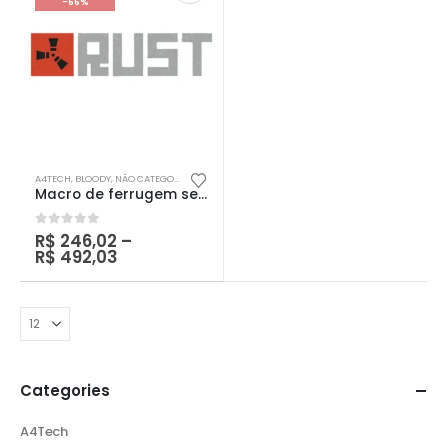
-66%
A4TECH
,
BLOODY
,
NÃO CATEGORIZADO
,
RAZER
,
SHARKOON
Macro de ferrugem sem recuo
0
out of 5
R$
246,02
–
R$
492,03
Categories
A4Tech