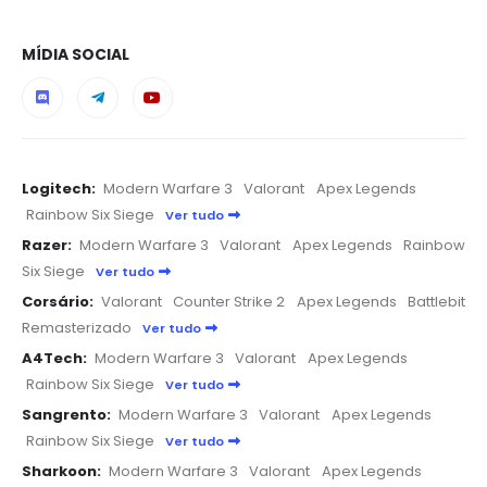
MÍDIA SOCIAL
Logitech:
Modern Warfare 3
Valorant
Apex Legends
Rainbow Six Siege
Ver tudo
Razer:
Modern Warfare 3
Valorant
Apex Legends
Rainbow
Six Siege
Ver tudo
Corsário:
Valorant
Counter Strike 2
Apex Legends
Battlebit
Remasterizado
Ver tudo
A4Tech:
Modern Warfare 3
Valorant
Apex Legends
Rainbow Six Siege
Ver tudo
Sangrento:
Modern Warfare 3
Valorant
Apex Legends
Rainbow Six Siege
Ver tudo
Sharkoon:
Modern Warfare 3
Valorant
Apex Legends