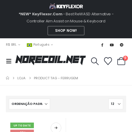
*NEW* KeyFlexor.Com
- Best ReWASD Alternative -
Controller Aim Assist on Mouse & Keyboard
SHOP NOW!
R$ BRL
Português
0
NoRecoil.Net
LOJA
PRODUCT TAG -
FERRUGEM
UP TO DATE