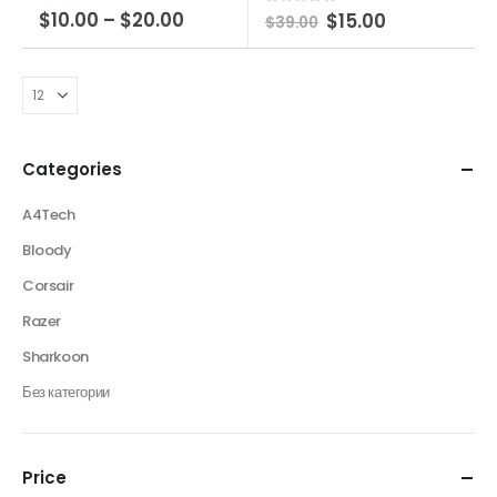
0
out of 5
$
10.00
–
$
20.00
0
out of 5
$
15.00
$
39.00
Categories
A4Tech
Bloody
Corsair
Razer
Sharkoon
Без категории
Price