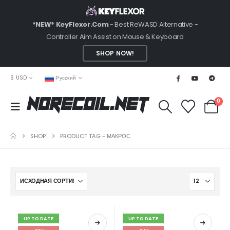
*NEW* KeyFlexor.Com
- Best ReWASD Alternative -
Controller Aim Assist on Mouse & Keyboard
SHOP NOW!
$ USD
Русский
0
NoRecoil.Net
SHOP
PRODUCT TAG -
МАКРОС
UP TO DATE
UP TO DATE