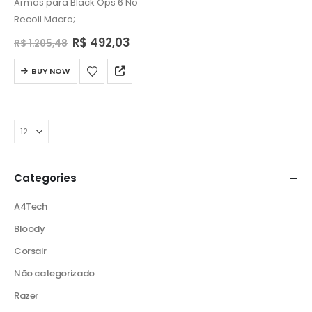
Armas para Black Ops 6 No
Recoil Macro;
XM4, AK74, AMES 85, GPR 91,
R$
492,03
R$
1.205,48
MODEL L, GOBLIN MK2, AS VAL,
C9, KSV, TANTO…
BUY NOW
Categories
A4Tech
Bloody
Corsair
Não categorizado
Razer