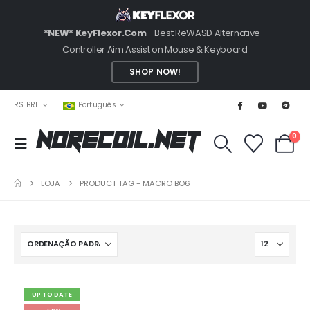
*NEW* KeyFlexor.Com
- Best ReWASD Alternative -
Controller Aim Assist on Mouse & Keyboard
SHOP NOW!
R$ BRL
Português
0
NoRecoil.Net
LOJA
PRODUCT TAG -
MACRO BO6
UP TO DATE