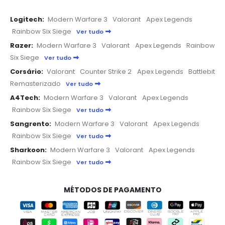
Logitech:
Modern Warfare 3
Valorant
Apex Legends
Rainbow Six Siege
Ver tudo
Razer:
Modern Warfare 3
Valorant
Apex Legends
Rainbow
Six Siege
Ver tudo
Corsário:
Valorant
Counter Strike 2
Apex Legends
Battlebit
Remasterizado
Ver tudo
A4Tech:
Modern Warfare 3
Valorant
Apex Legends
Rainbow Six Siege
Ver tudo
Sangrento:
Modern Warfare 3
Valorant
Apex Legends
Rainbow Six Siege
Ver tudo
Sharkoon:
Modern Warfare 3
Valorant
Apex Legends
Rainbow Six Siege
Ver tudo
MÉTODOS DE PAGAMENTO