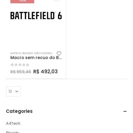
-49%
A4TECH
,
BLOODY
,
NÃO CATEGORIZADO
,
RAZER
,
SHARKOON
Macro sem recuo do Battlefield 6
0
out of 5
R$
492,03
R$
959,46
Categories
A4Tech
Bloody