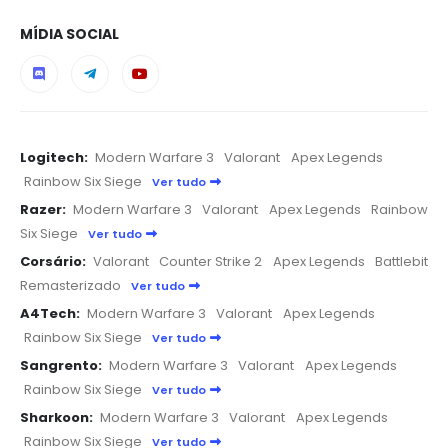
MÍDIA SOCIAL
Logitech:
Modern Warfare 3
Valorant
Apex Legends
Rainbow Six Siege
Ver tudo
Razer:
Modern Warfare 3
Valorant
Apex Legends
Rainbow
Six Siege
Ver tudo
Corsário:
Valorant
Counter Strike 2
Apex Legends
Battlebit
Remasterizado
Ver tudo
A4Tech:
Modern Warfare 3
Valorant
Apex Legends
Rainbow Six Siege
Ver tudo
Sangrento:
Modern Warfare 3
Valorant
Apex Legends
Rainbow Six Siege
Ver tudo
Sharkoon:
Modern Warfare 3
Valorant
Apex Legends
Rainbow Six Siege
Ver tudo