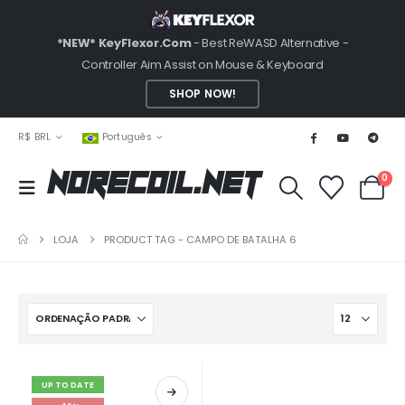
*NEW* KeyFlexor.Com
- Best ReWASD Alternative -
Controller Aim Assist on Mouse & Keyboard
SHOP NOW!
R$ BRL
Português
0
NoRecoil.Net
LOJA
PRODUCT TAG -
CAMPO DE BATALHA 6
UP TO DATE