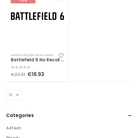
-49%
A4TECH
,
BLOODY
,
NON CLASSIFIÉ(E)
,
RAZER
,
SHARKOON
Battlefield 6 No Recoil Macro
0
out of 5
€
16.93
€
33.01
Categories
A4Tech
Bloody