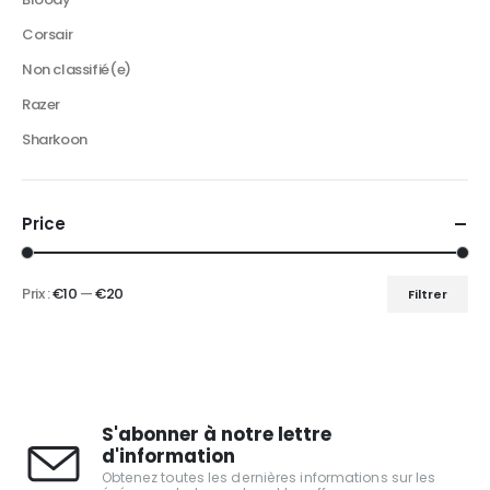
Corsair
Non classifié(e)
Razer
Sharkoon
Price
Prix :
€10
—
€20
Filtrer
S'abonner à notre lettre
d'information
Obtenez toutes les dernières informations sur les