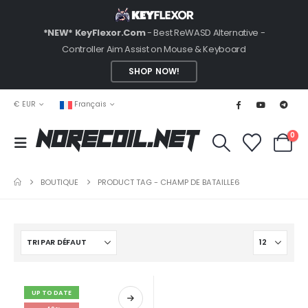
*NEW* KeyFlexor.Com
- Best ReWASD Alternative -
Controller Aim Assist on Mouse & Keyboard
SHOP NOW!
€ EUR
Français
0
NoRecoil.Net
BOUTIQUE
PRODUCT TAG -
CHAMP DE BATAILLE6
UP TO DATE