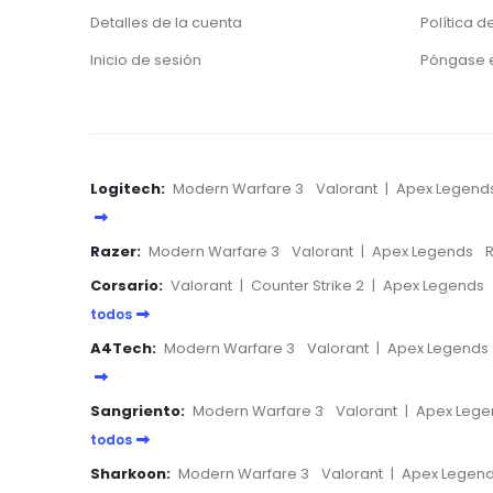
Detalles de la cuenta
Política d
Inicio de sesión
Póngase 
Logitech:
Modern Warfare 3
Valorant
|
Apex Legend
Razer:
Modern Warfare 3
Valorant
|
Apex Legends
R
Corsario:
Valorant
|
Counter Strike 2
|
Apex Legends
todos
A4Tech:
Modern Warfare 3
Valorant
|
Apex Legends
Sangriento:
Modern Warfare 3
Valorant
|
Apex Lege
todos
Sharkoon:
Modern Warfare 3
Valorant
|
Apex Legen