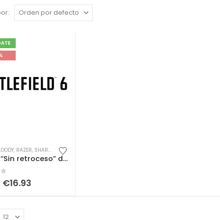
or:
DATE
%
LOODY
,
RAZER
,
SHARKOON
,
SIN CATEGORIZAR
Macro “Sin retroceso” de Battlefield 6
of 5
€
16.93