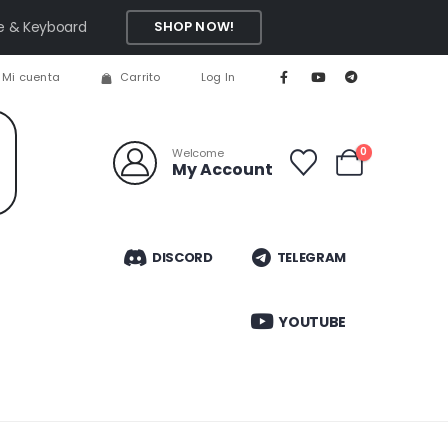
se & Keyboard
SHOP NOW!
Mi cuenta
Carrito
Log In
0
Welcome
My Account
DISCORD
TELEGRAM
YOUTUBE