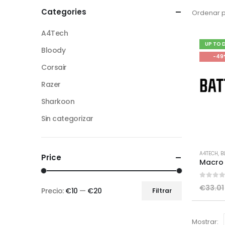
Categories
Ordenar p
A4Tech
UP TO 
Bloody
-49
Corsair
Razer
Sharkoon
Sin categorizar
A4TECH
,
B
Price
0
out 
€
33.01
Precio:
€10
—
€20
Filtrar
Mostrar: