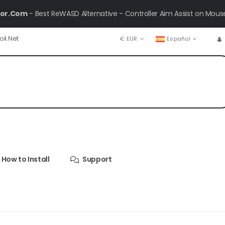
xor.Com
- Best ReWASD Alternative - Controller Aim Assist on Mou
il.Net
€ EUR
Español
How to Install
Support