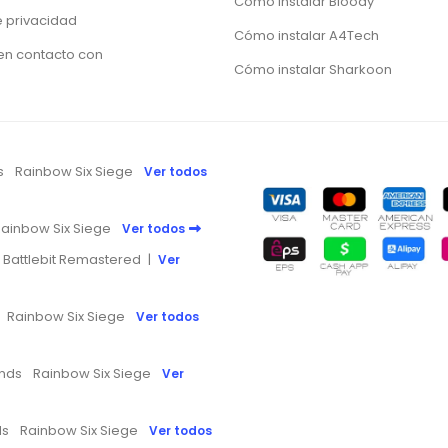
Cómo instalar Bloody
e privacidad
Cómo instalar A4Tech
en contacto con
Cómo instalar Sharkoon
s
Rainbow Six Siege
Ver todos
ainbow Six Siege
Ver todos
Battlebit Remastered
|
Ver
Rainbow Six Siege
Ver todos
nds
Rainbow Six Siege
Ver
ds
Rainbow Six Siege
Ver todos