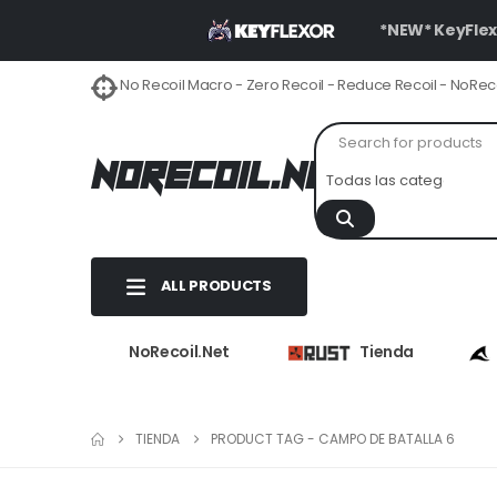
*NEW* KeyFle
No Recoil Macro - Zero Recoil - Reduce Recoil - NoReco
NoRecoil.Net
ALL PRODUCTS
NoRecoil.Net
Tienda
TIENDA
PRODUCT TAG -
CAMPO DE BATALLA 6